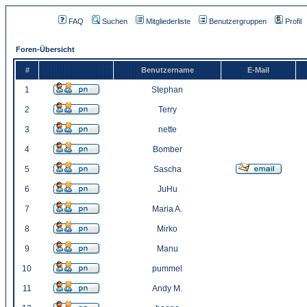
FAQ
Suchen
Mitgliederliste
Benutzergruppen
Profil
Foren-Übersicht
#
Benutzername
E-Mail
1
Stephan
2
Terry
3
nette
4
Bomber
5
Sascha
6
JuHu
7
Maria A.
8
Mirko
9
Manu
10
pummel
11
Andy M.