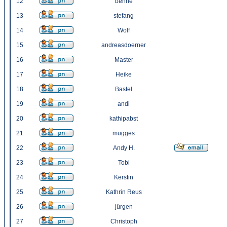
12
benne
13
stefang
14
Wolf
15
andreasdoerner
16
Master
17
Heike
18
Bastel
19
andi
20
kathipabst
21
mugges
22
Andy H.
23
Tobi
24
Kerstin
25
Kathrin Reus
26
jürgen
27
Christoph