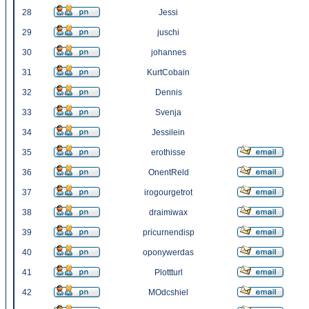
28
Jessi
29
juschi
30
johannes
31
KurtCobain
32
Dennis
33
Svenja
34
Jessilein
35
erothisse
36
OnentReld
37
irogourgetrot
38
draimiwax
39
pricurnendisp
40
oponywerdas
41
Plottturl
42
MOdcshiel