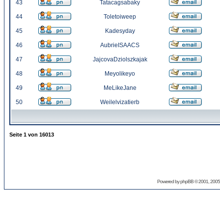
43
Tatacagsabaky
44
Toletoiweep
45
Kadesyday
46
AubrieISAACS
47
JajcovaDziolszkajak
48
Meyolikeyo
49
MeLikeJane
50
Weilelvizatierb
Seite
1
von
16013
Powered by
phpBB
© 2001, 2005