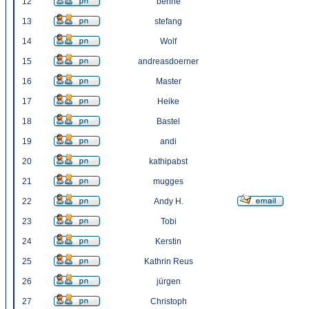
12
benne
13
stefang
14
Wolf
15
andreasdoerner
16
Master
17
Heike
18
Bastel
19
andi
20
kathipabst
21
mugges
22
Andy H.
23
Tobi
24
Kerstin
25
Kathrin Reus
26
jürgen
27
Christoph