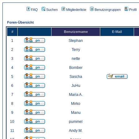
FAQ
Suchen
Mitgliederliste
Benutzergruppen
Profil
Foren-Übersicht
#
Benutzername
E-Mail
1
Stephan
2
Terry
3
nette
4
Bomber
5
Sascha
6
JuHu
7
Maria A.
8
Mirko
9
Manu
10
pummel
11
Andy M.