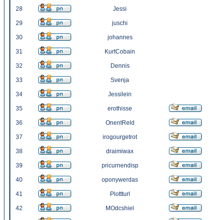
28
Jessi
29
juschi
30
johannes
31
KurtCobain
32
Dennis
33
Svenja
34
Jessilein
35
erothisse
36
OnentReld
37
irogourgetrot
38
draimiwax
39
pricurnendisp
40
oponywerdas
41
Plottturl
42
MOdcshiel