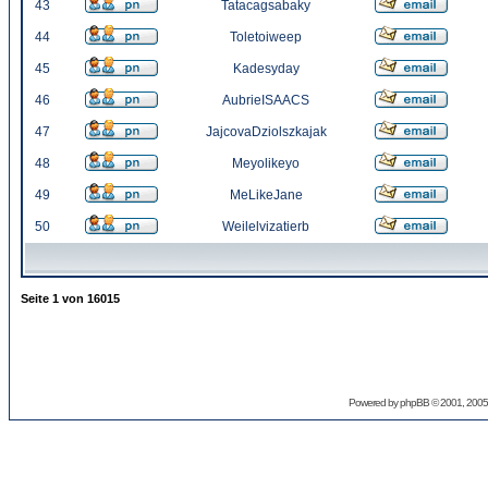
43
Tatacagsabaky
44
Toletoiweep
45
Kadesyday
46
AubrieISAACS
47
JajcovaDziolszkajak
48
Meyolikeyo
49
MeLikeJane
50
Weilelvizatierb
Seite
1
von
16015
Powered by
phpBB
© 2001, 2005