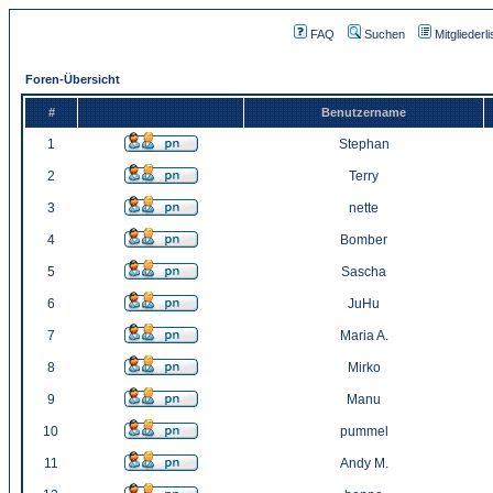
FAQ
Suchen
Mitgliederli
Foren-Übersicht
#
Benutzername
1
Stephan
2
Terry
3
nette
4
Bomber
5
Sascha
6
JuHu
7
Maria A.
8
Mirko
9
Manu
10
pummel
11
Andy M.