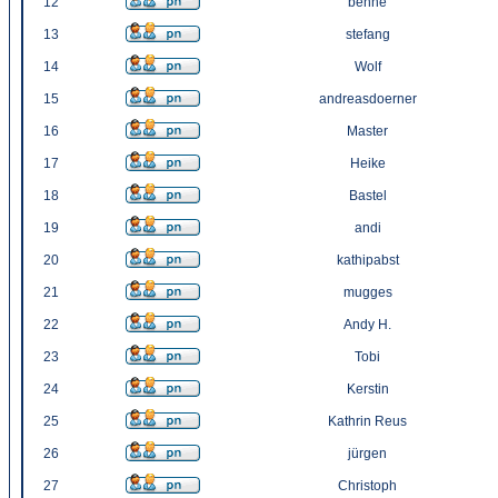
12
benne
13
stefang
14
Wolf
15
andreasdoerner
16
Master
17
Heike
18
Bastel
19
andi
20
kathipabst
21
mugges
22
Andy H.
23
Tobi
24
Kerstin
25
Kathrin Reus
26
jürgen
27
Christoph