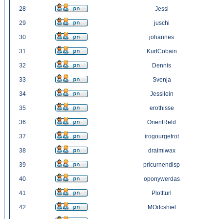
28
Jessi
29
juschi
30
johannes
31
KurtCobain
32
Dennis
33
Svenja
34
Jessilein
35
erothisse
36
OnentReld
37
irogourgetrot
38
draimiwax
39
pricurnendisp
40
oponywerdas
41
Plottturl
42
MOdcshiel