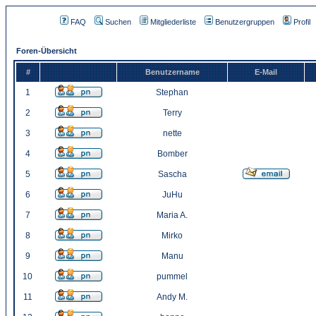
FAQ
Suchen
Mitgliederliste
Benutzergruppen
Profil
Foren-Übersicht
#
Benutzername
E-Mail
1
Stephan
2
Terry
3
nette
4
Bomber
5
Sascha
6
JuHu
7
Maria A.
8
Mirko
9
Manu
10
pummel
11
Andy M.