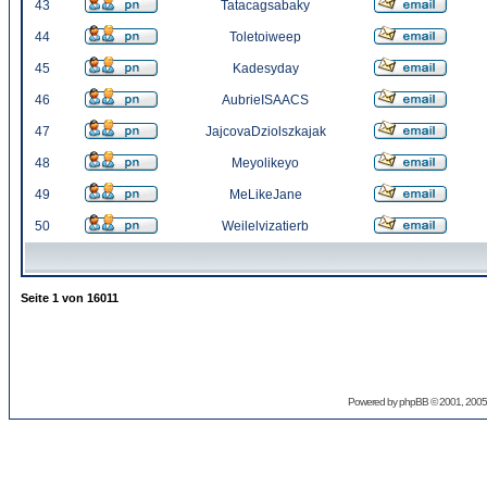
43
Tatacagsabaky
44
Toletoiweep
45
Kadesyday
46
AubrieISAACS
47
JajcovaDziolszkajak
48
Meyolikeyo
49
MeLikeJane
50
Weilelvizatierb
Seite
1
von
16011
Powered by
phpBB
© 2001, 2005