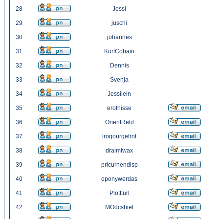
28
Jessi
29
juschi
30
johannes
31
KurtCobain
32
Dennis
33
Svenja
34
Jessilein
35
erothisse
36
OnentReld
37
irogourgetrot
38
draimiwax
39
pricurnendisp
40
oponywerdas
41
Plottturl
42
MOdcshiel