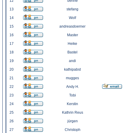
12
benne
13
stefang
14
Wolf
15
andreasdoerner
16
Master
17
Heike
18
Bastel
19
andi
20
kathipabst
21
mugges
22
Andy H.
23
Tobi
24
Kerstin
25
Kathrin Reus
26
jürgen
27
Christoph