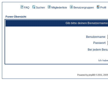
FAQ
Suchen
Mitgliederliste
Benutzergruppen
Profil
Foren-Übersicht
Gib bitte deinen Benutzername
Benutzername:
Passwort:
Bei jedem Besu
Ich habe
Powered by
phpBB
© 2001, 2005