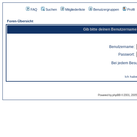
FAQ
Suchen
Mitgliederliste
Benutzergruppen
Profil
Foren-Übersicht
Gib bitte deinen Benutzername
Benutzername:
Passwort:
Bei jedem Besu
Ich habe
Powered by
phpBB
© 2001, 2005