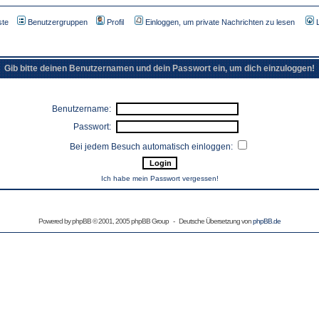
ste
Benutzergruppen
Profil
Einloggen, um private Nachrichten zu lesen
Gib bitte deinen Benutzernamen und dein Passwort ein, um dich einzuloggen!
Benutzername:
Passwort:
Bei jedem Besuch automatisch einloggen:
Ich habe mein Passwort vergessen!
Powered by
phpBB
© 2001, 2005 phpBB Group - Deutsche Übersetzung von
phpBB.de