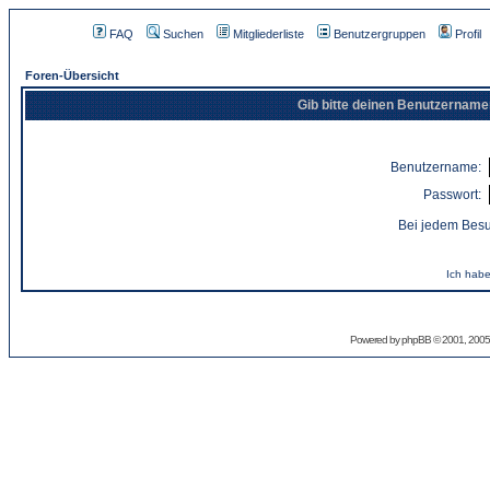
FAQ
Suchen
Mitgliederliste
Benutzergruppen
Profil
Foren-Übersicht
Gib bitte deinen Benutzername
Benutzername:
Passwort:
Bei jedem Besu
Ich habe
Powered by
phpBB
© 2001, 2005