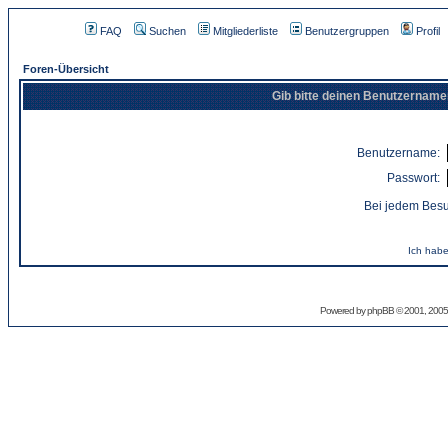
FAQ
Suchen
Mitgliederliste
Benutzergruppen
Profil
Foren-Übersicht
Gib bitte deinen Benutzername
Benutzername:
Passwort:
Bei jedem Besu
Ich habe
Powered by
phpBB
© 2001, 2005