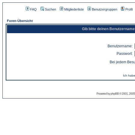
FAQ
Suchen
Mitgliederliste
Benutzergruppen
Profil
Foren-Übersicht
Gib bitte deinen Benutzername
Benutzername:
Passwort:
Bei jedem Besu
Ich habe
Powered by
phpBB
© 2001, 2005