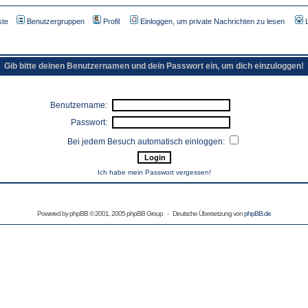
ste
Benutzergruppen
Profil
Einloggen, um private Nachrichten zu lesen
Gib bitte deinen Benutzernamen und dein Passwort ein, um dich einzuloggen!
Benutzername:
Passwort:
Bei jedem Besuch automatisch einloggen:
Ich habe mein Passwort vergessen!
Powered by
phpBB
© 2001, 2005 phpBB Group - Deutsche Übersetzung von
phpBB.de