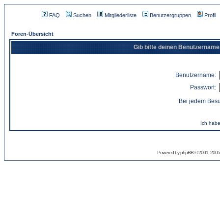
FAQ
Suchen
Mitgliederliste
Benutzergruppen
Profil
Foren-Übersicht
Gib bitte deinen Benutzername
Benutzername:
Passwort:
Bei jedem Besu
Ich habe
Powered by
phpBB
© 2001, 2005