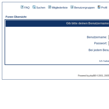
FAQ
Suchen
Mitgliederliste
Benutzergruppen
Profil
Foren-Übersicht
Gib bitte deinen Benutzername
Benutzername:
Passwort:
Bei jedem Besu
Ich habe
Powered by
phpBB
© 2001, 2005