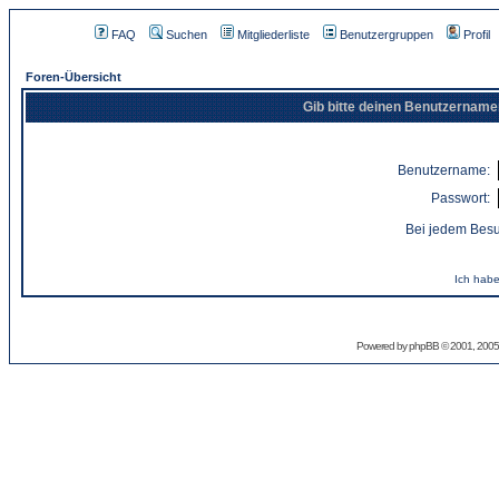
FAQ
Suchen
Mitgliederliste
Benutzergruppen
Profil
Foren-Übersicht
Gib bitte deinen Benutzername
Benutzername:
Passwort:
Bei jedem Besu
Ich habe
Powered by
phpBB
© 2001, 2005