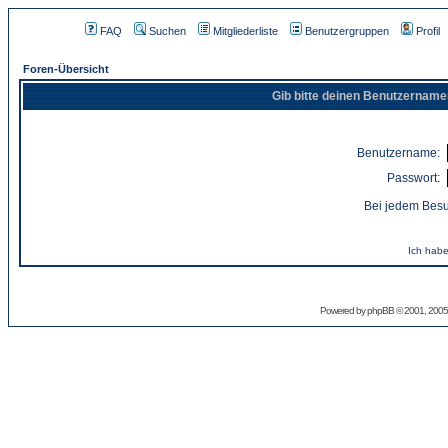
FAQ
Suchen
Mitgliederliste
Benutzergruppen
Profil
Foren-Übersicht
Gib bitte deinen Benutzername
Benutzername:
Passwort:
Bei jedem Besu
Ich habe
Powered by
phpBB
© 2001, 2005