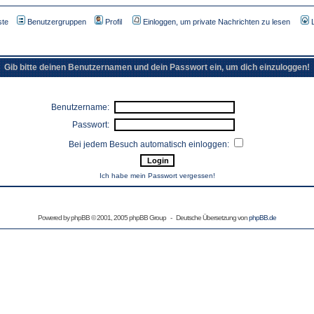
ste
Benutzergruppen
Profil
Einloggen, um private Nachrichten zu lesen
Gib bitte deinen Benutzernamen und dein Passwort ein, um dich einzuloggen!
Benutzername:
Passwort:
Bei jedem Besuch automatisch einloggen:
Ich habe mein Passwort vergessen!
Powered by
phpBB
© 2001, 2005 phpBB Group - Deutsche Übersetzung von
phpBB.de