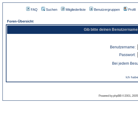
FAQ
Suchen
Mitgliederliste
Benutzergruppen
Profil
Foren-Übersicht
Gib bitte deinen Benutzername
Benutzername:
Passwort:
Bei jedem Besu
Ich habe
Powered by
phpBB
© 2001, 2005