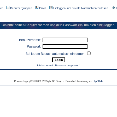
ste
Benutzergruppen
Profil
Einloggen, um private Nachrichten zu lesen
Gib bitte deinen Benutzernamen und dein Passwort ein, um dich einzuloggen!
Benutzername:
Passwort:
Bei jedem Besuch automatisch einloggen:
Ich habe mein Passwort vergessen!
Powered by
phpBB
© 2001, 2005 phpBB Group - Deutsche Übersetzung von
phpBB.de