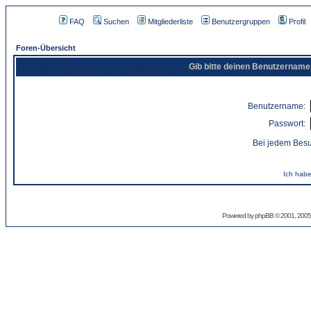
FAQ
Suchen
Mitgliederliste
Benutzergruppen
Profil
Foren-Übersicht
Gib bitte deinen Benutzername
Benutzername:
Passwort:
Bei jedem Besu
Ich habe
Powered by
phpBB
© 2001, 2005