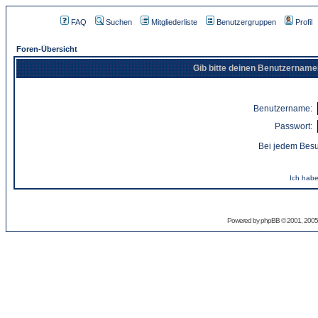
FAQ
Suchen
Mitgliederliste
Benutzergruppen
Profil
Foren-Übersicht
Gib bitte deinen Benutzername
Benutzername:
Passwort:
Bei jedem Besu
Ich habe
Powered by
phpBB
© 2001, 2005