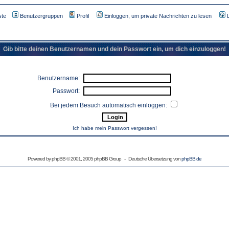
ste
Benutzergruppen
Profil
Einloggen, um private Nachrichten zu lesen
Gib bitte deinen Benutzernamen und dein Passwort ein, um dich einzuloggen!
Benutzername:
Passwort:
Bei jedem Besuch automatisch einloggen:
Ich habe mein Passwort vergessen!
Powered by
phpBB
© 2001, 2005 phpBB Group - Deutsche Übersetzung von
phpBB.de