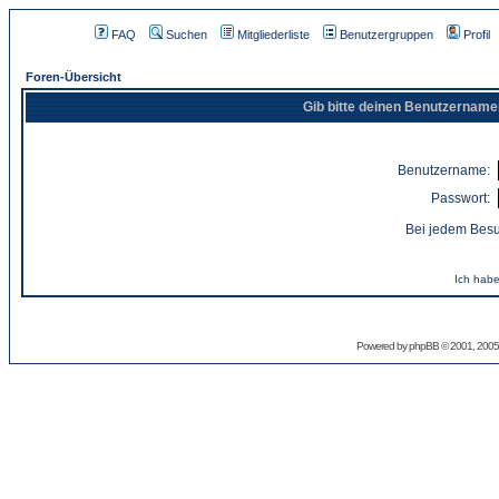
FAQ
Suchen
Mitgliederliste
Benutzergruppen
Profil
Foren-Übersicht
Gib bitte deinen Benutzername
Benutzername:
Passwort:
Bei jedem Besu
Ich habe
Powered by
phpBB
© 2001, 2005