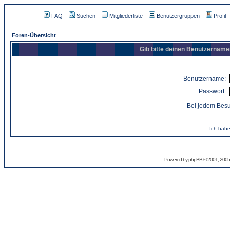
FAQ
Suchen
Mitgliederliste
Benutzergruppen
Profil
Foren-Übersicht
Gib bitte deinen Benutzername
Benutzername:
Passwort:
Bei jedem Besu
Ich habe
Powered by
phpBB
© 2001, 2005