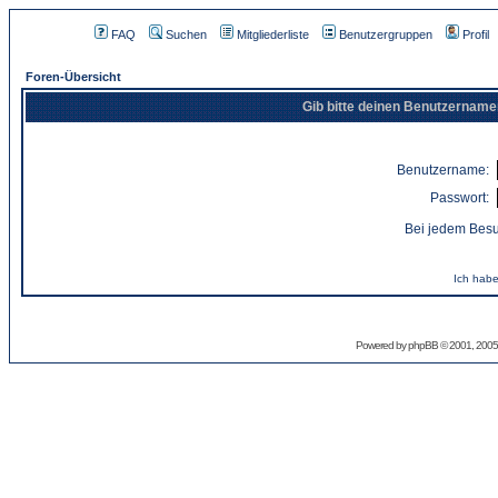
FAQ
Suchen
Mitgliederliste
Benutzergruppen
Profil
Foren-Übersicht
Gib bitte deinen Benutzername
Benutzername:
Passwort:
Bei jedem Besu
Ich habe
Powered by
phpBB
© 2001, 2005