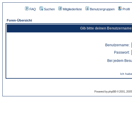
FAQ
Suchen
Mitgliederliste
Benutzergruppen
Profil
Foren-Übersicht
Gib bitte deinen Benutzername
Benutzername:
Passwort:
Bei jedem Besu
Ich habe
Powered by
phpBB
© 2001, 2005