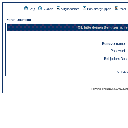
FAQ
Suchen
Mitgliederliste
Benutzergruppen
Profil
Foren-Übersicht
Gib bitte deinen Benutzername
Benutzername:
Passwort:
Bei jedem Besu
Ich habe
Powered by
phpBB
© 2001, 2005