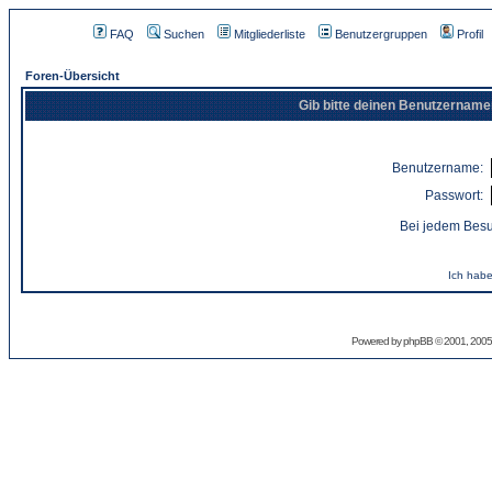
FAQ
Suchen
Mitgliederliste
Benutzergruppen
Profil
Foren-Übersicht
Gib bitte deinen Benutzername
Benutzername:
Passwort:
Bei jedem Besu
Ich habe
Powered by
phpBB
© 2001, 2005