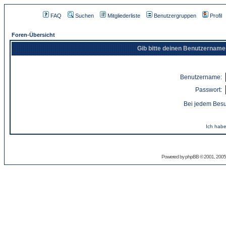
FAQ
Suchen
Mitgliederliste
Benutzergruppen
Profil
Foren-Übersicht
Gib bitte deinen Benutzername
Benutzername:
Passwort:
Bei jedem Besu
Ich habe
Powered by
phpBB
© 2001, 2005