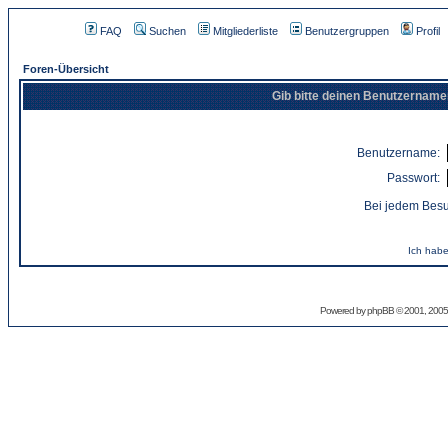
FAQ
Suchen
Mitgliederliste
Benutzergruppen
Profil
Foren-Übersicht
Gib bitte deinen Benutzername
Benutzername:
Passwort:
Bei jedem Besu
Ich habe
Powered by
phpBB
© 2001, 2005