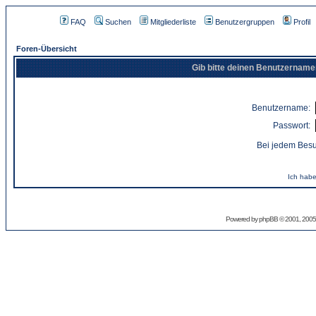
FAQ
Suchen
Mitgliederliste
Benutzergruppen
Profil
Foren-Übersicht
Gib bitte deinen Benutzername
Benutzername:
Passwort:
Bei jedem Besu
Ich habe
Powered by
phpBB
© 2001, 2005