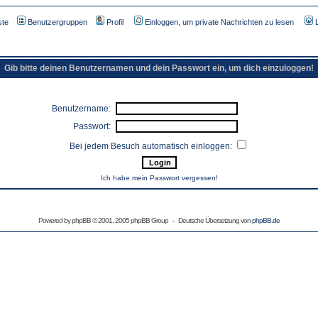
ste
Benutzergruppen
Profil
Einloggen, um private Nachrichten zu lesen
Gib bitte deinen Benutzernamen und dein Passwort ein, um dich einzuloggen!
Benutzername:
Passwort:
Bei jedem Besuch automatisch einloggen:
Ich habe mein Passwort vergessen!
Powered by
phpBB
© 2001, 2005 phpBB Group - Deutsche Übersetzung von
phpBB.de