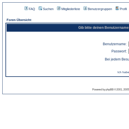
FAQ
Suchen
Mitgliederliste
Benutzergruppen
Profil
Foren-Übersicht
Gib bitte deinen Benutzername
Benutzername:
Passwort:
Bei jedem Besu
Ich habe
Powered by
phpBB
© 2001, 2005