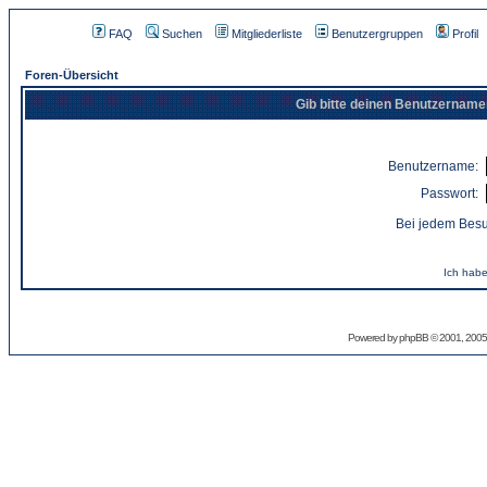
FAQ
Suchen
Mitgliederliste
Benutzergruppen
Profil
Foren-Übersicht
Gib bitte deinen Benutzername
Benutzername:
Passwort:
Bei jedem Besu
Ich habe
Powered by
phpBB
© 2001, 2005