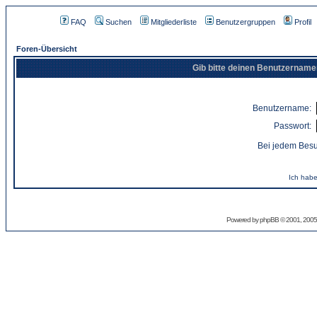
FAQ
Suchen
Mitgliederliste
Benutzergruppen
Profil
Foren-Übersicht
Gib bitte deinen Benutzername
Benutzername:
Passwort:
Bei jedem Besu
Ich habe
Powered by
phpBB
© 2001, 2005