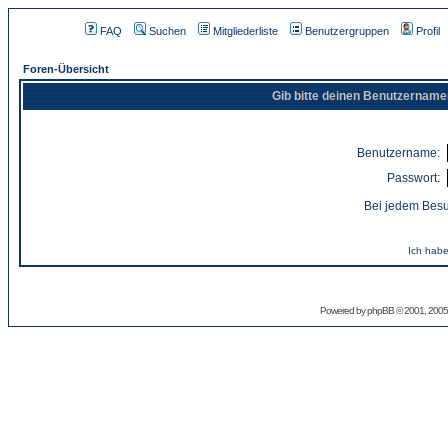
FAQ
Suchen
Mitgliederliste
Benutzergruppen
Profil
Foren-Übersicht
Gib bitte deinen Benutzername
Benutzername:
Passwort:
Bei jedem Besu
Ich habe
Powered by
phpBB
© 2001, 2005