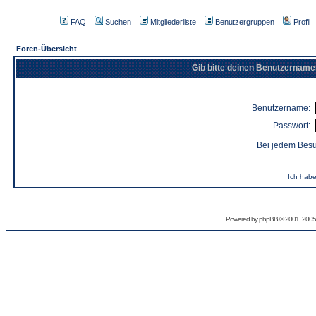
FAQ
Suchen
Mitgliederliste
Benutzergruppen
Profil
Foren-Übersicht
Gib bitte deinen Benutzername
Benutzername:
Passwort:
Bei jedem Besu
Ich habe
Powered by
phpBB
© 2001, 2005