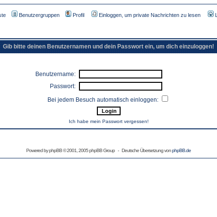
ste
Benutzergruppen
Profil
Einloggen, um private Nachrichten zu lesen
Gib bitte deinen Benutzernamen und dein Passwort ein, um dich einzuloggen!
Benutzername:
Passwort:
Bei jedem Besuch automatisch einloggen:
Ich habe mein Passwort vergessen!
Powered by
phpBB
© 2001, 2005 phpBB Group - Deutsche Übersetzung von
phpBB.de