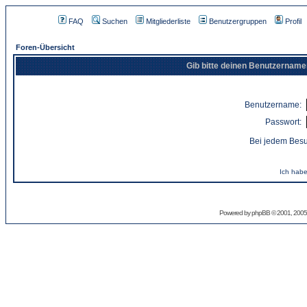
FAQ
Suchen
Mitgliederliste
Benutzergruppen
Profil
Foren-Übersicht
Gib bitte deinen Benutzername
Benutzername:
Passwort:
Bei jedem Besu
Ich habe
Powered by
phpBB
© 2001, 2005