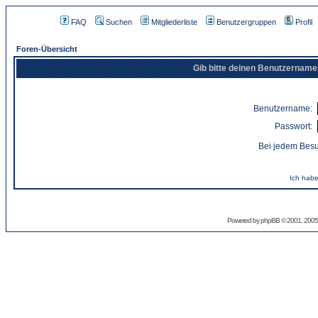
FAQ
Suchen
Mitgliederliste
Benutzergruppen
Profil
Foren-Übersicht
Gib bitte deinen Benutzername
Benutzername:
Passwort:
Bei jedem Besu
Ich habe
Powered by
phpBB
© 2001, 2005