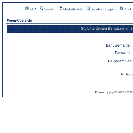
FAQ
Suchen
Mitgliederliste
Benutzergruppen
Profil
Foren-Übersicht
Gib bitte deinen Benutzername
Benutzername:
Passwort:
Bei jedem Besu
Ich habe
Powered by
phpBB
© 2001, 2005