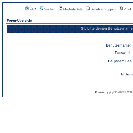
FAQ
Suchen
Mitgliederliste
Benutzergruppen
Profil
Foren-Übersicht
Gib bitte deinen Benutzername
Benutzername:
Passwort:
Bei jedem Besu
Ich habe
Powered by
phpBB
© 2001, 2005