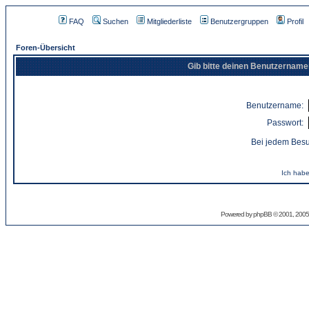
FAQ
Suchen
Mitgliederliste
Benutzergruppen
Profil
Foren-Übersicht
Gib bitte deinen Benutzername
Benutzername:
Passwort:
Bei jedem Besu
Ich habe
Powered by
phpBB
© 2001, 2005