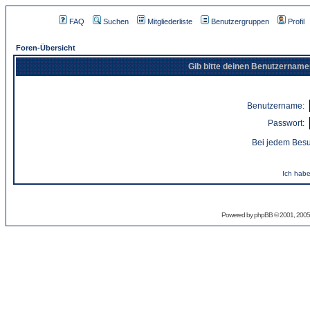
FAQ
Suchen
Mitgliederliste
Benutzergruppen
Profil
Foren-Übersicht
Gib bitte deinen Benutzername
Benutzername:
Passwort:
Bei jedem Besu
Ich habe
Powered by
phpBB
© 2001, 2005