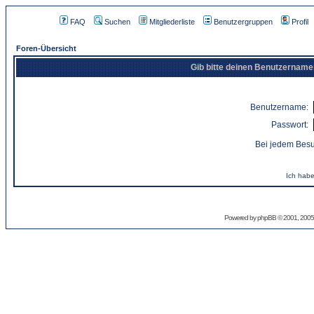
FAQ
Suchen
Mitgliederliste
Benutzergruppen
Profil
Foren-Übersicht
Gib bitte deinen Benutzername
Benutzername:
Passwort:
Bei jedem Besu
Ich habe
Powered by
phpBB
© 2001, 2005