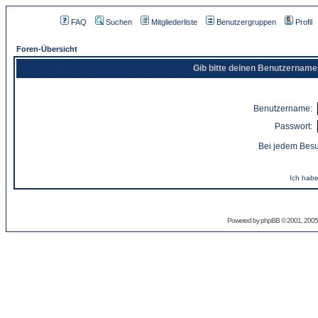
FAQ
Suchen
Mitgliederliste
Benutzergruppen
Profil
Foren-Übersicht
Gib bitte deinen Benutzername
Benutzername:
Passwort:
Bei jedem Besu
Ich habe
Powered by
phpBB
© 2001, 2005