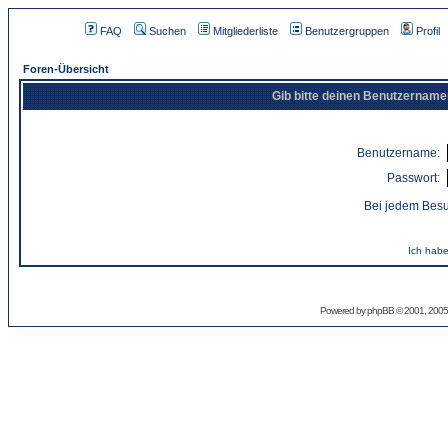
FAQ
Suchen
Mitgliederliste
Benutzergruppen
Profil
Foren-Übersicht
Gib bitte deinen Benutzername
Benutzername:
Passwort:
Bei jedem Besu
Ich habe
Powered by
phpBB
© 2001, 2005