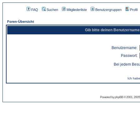
FAQ
Suchen
Mitgliederliste
Benutzergruppen
Profil
Foren-Übersicht
Gib bitte deinen Benutzername
Benutzername:
Passwort:
Bei jedem Besu
Ich habe
Powered by
phpBB
© 2001, 2005