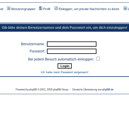
ste
Benutzergruppen
Profil
Einloggen, um private Nachrichten zu lesen
Gib bitte deinen Benutzernamen und dein Passwort ein, um dich einzuloggen!
Benutzername:
Passwort:
Bei jedem Besuch automatisch einloggen:
Ich habe mein Passwort vergessen!
Powered by
phpBB
© 2001, 2005 phpBB Group - Deutsche Übersetzung von
phpBB.de