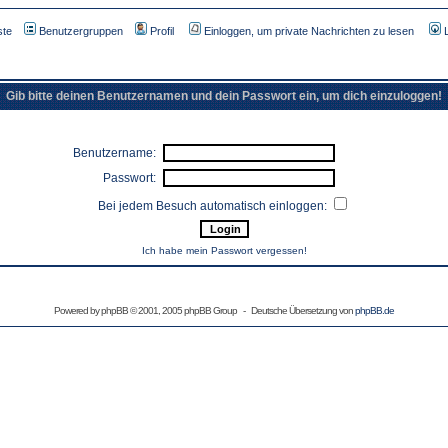
ste
Benutzergruppen
Profil
Einloggen, um private Nachrichten zu lesen
Gib bitte deinen Benutzernamen und dein Passwort ein, um dich einzuloggen!
Benutzername:
Passwort:
Bei jedem Besuch automatisch einloggen:
Ich habe mein Passwort vergessen!
Powered by
phpBB
© 2001, 2005 phpBB Group - Deutsche Übersetzung von
phpBB.de