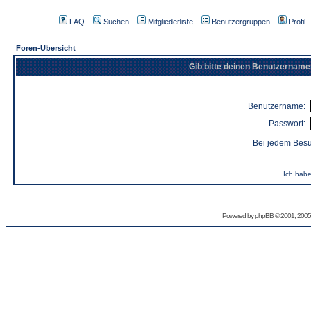
FAQ
Suchen
Mitgliederliste
Benutzergruppen
Profil
Foren-Übersicht
Gib bitte deinen Benutzername
Benutzername:
Passwort:
Bei jedem Besu
Ich habe
Powered by
phpBB
© 2001, 2005